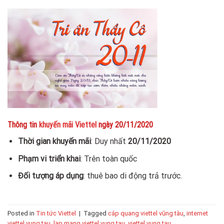
Thông tin
khuyến mãi Viettel
ngày 20/11/2020
Thời gian khuyến mãi
: Duy nhất
20/11/2020
Phạm vi triển khai
: Trên toàn quốc
Đối tượng áp dụng
: thuê bao di động trả trước.
Posted in
Tin tức Viettel
|
Tagged
cáp quang viettel vũng tàu
,
internet
viettel vung tau
,
lap mang viettel vung tau
,
viettel vung tau