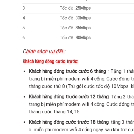
3
Tốc độ :
25Mbps
4
Tốc độ :30
Mbps
5
Tốc độ :
35Mbps
6
Tốc độ :
40Mbps
Chính sách ưu đãi :
Khách hàng đóng cước trước:
Khách hàng đóng trước cước 6 tháng
: Tặng 1 tha
trang bị miễn phí modem wifi 4 cổng. Cước đóng tr
tháng cước thứ 8 (Trừ gói cước tốc độ 10Mbps k
Khách hàng đóng trước cước 12 tháng
: Tặng 2 th
trang bị miễn phí modem wifi 4 cổng. Cước đóng t
tháng cước tháng 14, 15.
Khách hàng đóng cước trước 18 tháng
: tặng 3 th
bị miễn phí modem wifi 4 cổng ngay sau khi trừ cướ