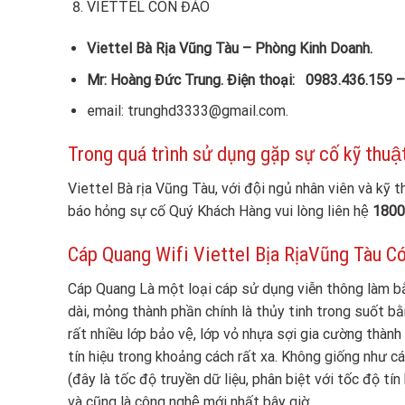
VIETTEL CÔN ĐẢO
Viettel Bà Rịa Vũng Tàu – Phòng Kinh Doanh.
Mr: Hoàng Đức Trung. Điện thoại: 0983.436.159 
email: trunghd3333@gmail.com.
Trong quá trình sử dụng gặp sự cố kỹ thuật
Viettel Bà rịa Vũng Tàu, với đội ngủ nhân viên và ky
báo hỏng sự cố Quý Khách Hàng vui lòng liên hệ
1800
Cáp Quang Wifi Viettel Bịa RịaVũng Tàu Có
Cáp Quang Là một loại cáp sử dụng viễn thông làm bằ
dài, mỏng thành phần chính là thủy tinh trong suốt 
rất nhiều lớp bảo vệ, lớp vỏ nhựa sợi gia cường 
tín hiệu trong khoảng cách rất xa. Không giống như cá
(đây là tốc độ truyền dữ liệu, phân biệt với tốc độ tín hi
và cũng là công nghệ mới nhất bây giờ.