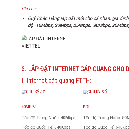
Ghi chú:
Quý Khác Hàng lắp đặt mới cho cá nhân, gia đinh
độ
15Mbps, 20Mbps, 25Mbps, 30Mbps, 30Mbps,
3. LẮP ĐẶT INTERNET CÁP QUANG CHO 
I. Internet cáp quang FTTH:
40MBPS
POB
Tốc độ Trong Nước:
40Mbps
Tốc độ Trong Nước:
50
Tốc độ Quốc Tế: 640Kbps
Tốc độ Quốc Tế: 640Kb