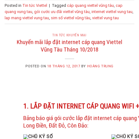
Posted in
Tin tức Viettel
|
Tagged
cáp quang viettel vũng tàu
,
cap
quang vung tau
,
gói cước ưu đãi viettel vũng tàu
,
internet viettel vung tau
,
lap mang viettel vung tau
,
sim số viettel vũng tàu
,
viettel vung tau
TIN TỨC KHUYẾN MẠI
Khuyến mãi lắp đặt internet cáp quang Viettel
Vũng Tàu Tháng 10/2018
POSTED ON
18 THÁNG 12, 2017
BY
HOÀNG TRUNG
1. LẮP ĐẶT INTERNET CÁP QUANG WIFI 
Bảng báo giá gói cước lắp đặt internet cáp quang
Long Điền, Đất Đỏ, Côn Đảo: