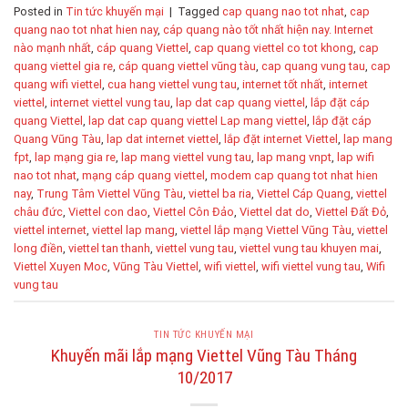
Posted in
Tin tức khuyến mại
|
Tagged
cap quang nao tot nhat
,
cap
quang nao tot nhat hien nay
,
cáp quang nào tốt nhất hiện nay. Internet
nào mạnh nhất
,
cáp quang Viettel
,
cap quang viettel co tot khong
,
cap
quang viettel gia re
,
cáp quang viettel vũng tàu
,
cap quang vung tau
,
cap
quang wifi viettel
,
cua hang viettel vung tau
,
internet tốt nhất
,
internet
viettel
,
internet viettel vung tau
,
lap dat cap quang viettel
,
lắp đặt cáp
quang Viettel
,
lap dat cap quang viettel Lap mang viettel
,
lắp đặt cáp
Quang Vũng Tàu
,
lap dat internet viettel
,
lắp đặt internet Viettel
,
lap mang
fpt
,
lap mạng gia re
,
lap mang viettel vung tau
,
lap mang vnpt
,
lap wifi
nao tot nhat
,
mạng cáp quang viettel
,
modem cap quang tot nhat hien
nay
,
Trung Tâm Viettel Vũng Tàu
,
viettel ba ria
,
Viettel Cáp Quang
,
viettel
châu đức
,
Viettel con dao
,
Viettel Côn Đảo
,
Viettel dat do
,
Viettel Đất Đỏ
,
viettel internet
,
viettel lap mang
,
viettel lắp mạng Viettel Vũng Tàu
,
viettel
long điền
,
viettel tan thanh
,
viettel vung tau
,
viettel vung tau khuyen mai
,
Viettel Xuyen Moc
,
Vũng Tàu Viettel
,
wifi viettel
,
wifi viettel vung tau
,
Wifi
vung tau
TIN TỨC KHUYẾN MẠI
Khuyến mãi lắp mạng Viettel Vũng Tàu Tháng
10/2017