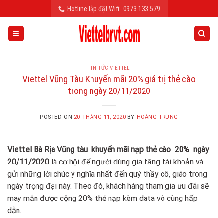
Skip
Hotline lắp đặt Wifi:
0973.133.579
to
content
TIN TỨC VIETTEL
Viettel Vũng Tàu Khuyến mãi 20% giá trị thẻ cào
trong ngày 20/11/2020
POSTED ON
20 THÁNG 11, 2020
BY
HOÀNG TRUNG
Viettel Bà Rịa Vũng tàu khuyến mãi nạp thẻ cào 20% ngày
20/11/2020
là cơ hội để người dùng gia tăng tài khoản và
gửi những lời chúc ý nghĩa nhất đến quý thầy cô, giáo trong
ngày trọng đại này. Theo đó, khách hàng tham gia ưu đãi sẽ
may mắn được cộng 20% thẻ nạp kèm data vô cùng hấp
dẫn.