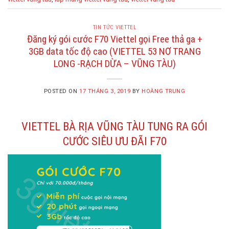
TIN TỨC VIETTEL
Đăng ký gói cước F70 Viettel gọi Free thả ga +
3GB data tốc độ cao (VIETTEL 53 NƠ TRANG
LONG -RẠCH DỪA – VŨNG TÀU)
POSTED ON
17 THÁNG 3, 2019
BY
HOÀNG TRUNG
VIETTEL BÀ RỊA VŨNG TÀU TUNG RA GÓI
CƯỚC SIÊU ƯU ĐÃI F70