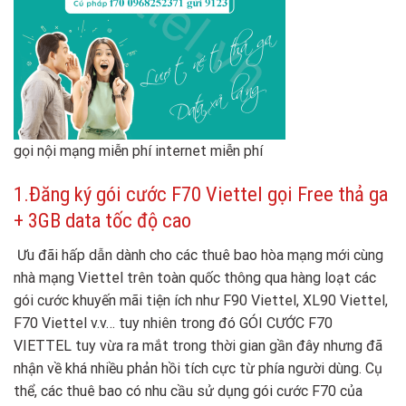
gọi nội mạng miễn phí internet miễn phí
1.Đăng ký gói cước F70 Viettel gọi Free thả ga
+ 3GB data tốc độ cao
Ưu đãi hấp dẫn dành cho các thuê bao hòa mạng mới cùng
nhà mạng Viettel trên toàn quốc thông qua hàng loạt các
gói cước khuyến mãi tiện ích như F90 Viettel, XL90 Viettel,
F70 Viettel v.v… tuy nhiên trong đó GÓI CƯỚC F70
VIETTEL tuy vừa ra mắt trong thời gian gần đây nhưng đã
nhận về khá nhiều phản hồi tích cực từ phía người dùng. Cụ
thể, các thuê bao có nhu cầu sử dụng gói cước F70 của