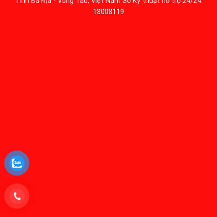
Tỉnh Bà Rịa - Vũng Tàu, Việt Nam Số Kỹ thuật hỗ trợ 24/24:
18008119