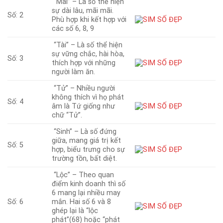
“Mãi” – Là số thể hiện
sự dài lâu, mãi mãi.
Số: 2
Phù hợp khi kết hợp với
các số 6, 8, 9
“Tài” – Là số thể hiện
sự vững chắc, hài hòa,
Số: 3
thích hợp với những
người làm ăn.
“Tử” – Nhiều người
không thích vì họ phát
Số: 4
âm là Tứ giống như
chữ “Tử”.
“Sinh” – Là số đứng
giữa, mang giá trị kết
Số: 5
hợp, biểu trưng cho sự
trường tồn, bất diệt.
“Lộc” – Theo quan
điểm kinh doanh thì số
6 mang lại nhiều may
Số: 6
mắn. Hai số 6 và 8
ghép lại là “lộc
phát”(68) hoặc “phát