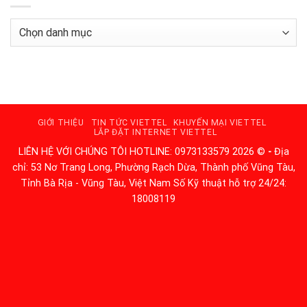
Danh
mục
GIỚI THIỆU
TIN TỨC VIETTEL
KHUYẾN MẠI VIETTEL
LẮP ĐẶT INTERNET VIETTEL
LIÊN HỆ VỚI CHÚNG TÔI HOTLINE: 0973133579 2026 ©
-
Địa
chỉ: 53 Nơ Trang Long, Phường Rạch Dừa, Thành phố Vũng Tàu,
Tỉnh Bà Rịa - Vũng Tàu, Việt Nam Số Kỹ thuật hỗ trợ 24/24:
18008119