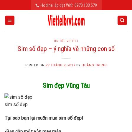
Skip
Hotline lắp đặt Wifi:
0973.133.579
to
content
TIN TỨC VIETTEL
Sim số đẹp – ý nghĩa về những con số
POSTED ON
27 THÁNG 2, 2017
BY
HOÀNG TRUNG
Sim đẹp Vũng Tàu
sim số đẹp
Tại sao bạn lại muốn mua sim số đẹp!
-Bạn cần một vận may mắn.