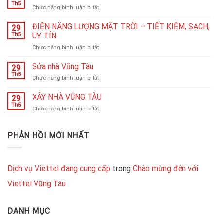
PHỐT
Th5
ở
Chức năng bình luận bị tắt
BỒN
DỊCH
CẦU
VỤ
ĐIỆN NĂNG LƯỢNG MẶT TRỜI – TIẾT KIỆM, SẠCH,
VŨNG
29
CHỐNG
Th5
UY TÍN
TÀU
THẤM
24H
ở
Chức năng bình luận bị tắt
DỘT
ĐIỆN
NHÀ
NĂNG
Sửa nhà Vũng Tàu
VŨNG
29
LƯỢNG
TÀU
Th5
ở
Chức năng bình luận bị tắt
MẶT
24H
Sửa
TRỜI
nhà
XÂY NHÀ VŨNG TÀU
–
29
Vũng
Th5
TIẾT
ở
Chức năng bình luận bị tắt
Tàu
KIỆM,
XÂY
SẠCH,
NHÀ
UY
VŨNG
PHẢN HỒI MỚI NHẤT
TÍN
TÀU
Dịch vụ Viettel đang cung cấp
trong
Chào mừng đến với
Viettel Vũng Tàu
DANH MỤC