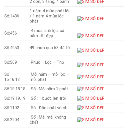
2 con, 3 tầng, 4 bánh
1 năm 4 mùa phát lộc
Số:1486
/ 1 năm 4 mùa lộc
phát
4 mùa sinh lộc, cả
Số:456
năm tốt đẹp
Số:4953
49 chưa qua 53 đã tới
Số:569
Phúc – Lộc – Thọ
Số
Mỗi năm – mỗi lộc –
15.16.18
mỗi phát
Số:18.18.18
Số : Mỗi năm 1 phát
Số:19.19.19
Số : 1 bước lên trời
Số:1102
Số : Độc nhất vô nhị
Số : Mãi mãi không
Số:2204
chết