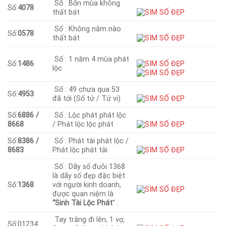
Số : Bốn mùa không
Số:
4078
thất bát
Số : Không năm nào
Số:
0578
thất bát
Số : 1 năm 4 mùa phát
Số:
1486
lộc
Số : 49 chưa qua 53
Số:
4953
đã tới (Số tử / Tử vi)
Số:
6886 /
Số : Lộc phát phát lộc
8668
/ Phát lộc lộc phát
Số:
8386 /
Số : Phát tài phát lộc /
8683
Phát lộc phát tài
Số : Dãy số đuôi 1368
là dãy số đẹp đặc biệt
Số:
1368
với người kinh doanh,
được quan niệm là
“Sinh Tài Lộc Phát
” .
Tay trắng đi lên, 1 vợ,
Số:01234