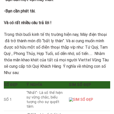
-Bạn cần phát tài.
Và có rất nhiều câu trả lời !
Trong thời buổi kinh tế thị trường hiện nay, Máy điện thoại
đã trở thành món đồ “bất ly thân”. Và ai cung muốn mình
được sở hữu một số điện thoại thập víp như: Tứ Quý, Tam
Quý , Phong Thủy, Hợp Tuổi, số dễn nhớ, số tiến….. Nhằm
thỏa mãn khao khát của tất cả mọi người Viettel Vũng Tàu
sẽ cung cấp tới Quý Khách Hàng Ý nghĩa về những con số
Như sau:
SỐ ĐẸP
Ý NGHĨA
SIM SỐ ĐẸP
“Nhất”- Là số thể hiện
sự vững chắc, biểu
SỐ 1
tượng cho sự quyết
tâm.