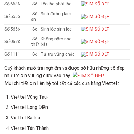
Số:6686
Số : Lộc lộc phát lộc
Số : Sinh đường làm
Số:5555
ăn
Số:5656
Số : Sinh lộc sinh lộc
Số : Không năm nào
Số:0578
thất bát
Số:1111
Số : Tứ trụ vững chắc
Quý khách muố trải nghiệm và được sở hữu những số đẹp
như trê xin vui log click vào đây
Mọi chi tiết xin liên hệ tới tất cả các cửa hàng Viettel :
Viettel Vũng Tàu-
Viettel Long Điền
Viettel Bà Rịa
Viettel Tân Thành