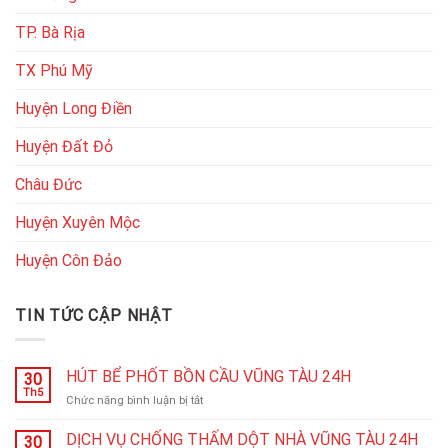
TP. Bà Rịa
TX Phú Mỹ
Huyện Long Điền
Huyện Đất Đỏ
Châu Đức
Huyện Xuyên Mộc
Huyện Côn Đảo
TIN TỨC CẬP NHẬT
HÚT BỂ PHỐT BỒN CẦU VŨNG TÀU 24H
30
Th5
ở
Chức năng bình luận bị tắt
HÚT
BỂ
DỊCH VỤ CHỐNG THẤM DỘT NHÀ VŨNG TÀU 24H
30