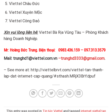
VIettel Châu Đức
Viettel Xuyên Mộc
Viettel Công Đaỏ
Xin vui lòng liên hệ
:
Viettel Bà Rịa Vũng Tàu – Phòng Khách
hàng Doanh Nghiệp.
Mr: Hoàng Đức Trung. Điện thoại: 0983.436.159 – 097.313.3579
Mail: trunghd1@viettel.com.vn
–trunghd3333@gmail.com
.
– See more at: http://viettelbrvt.com/viettel-tan-thanh-
lap-dat-internet-cap-quang/#sthash.MRjX3BrY.dpuf
This entry was posted in
Tin tức Viettel
and tagged
internet viettel tan