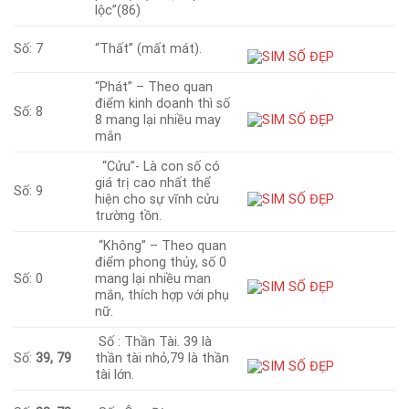
lộc”(86)
Số: 7
“Thất” (mất mát).
“Phát” – Theo quan
điểm kinh doanh thì số
Số: 8
8 mang lại nhiều may
mắn
“Cửu”- Là con số có
giá trị cao nhất thể
Số: 9
hiện cho sự vĩnh cửu
trường tồn.
“Không” – Theo quan
điểm phong thủy, số 0
Số: 0
mang lại nhiều man
mắn, thích hợp với phụ
nữ.
Số : Thần Tài. 39 là
Số:
39, 79
thần tài nhỏ,79 là thần
tài lớn.