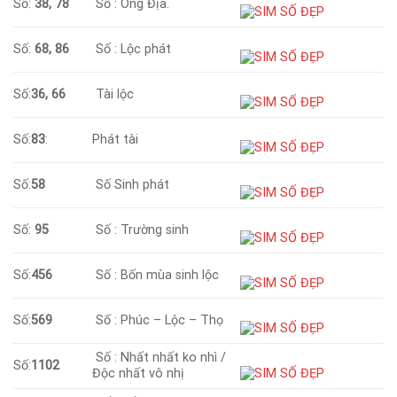
Số:
38, 78
Số : Ông Địa.
Số:
68, 86
Số : Lộc phát
Số:
36, 66
Tài lộc
Số:
83
:
Phát tài
Số:
58
Số Sinh phát
Số:
95
Số : Trường sinh
Số:
456
Số : Bốn mùa sinh lộc
Số:
569
Số : Phúc – Lộc – Thọ
Số : Nhất nhất ko nhì /
Số:
1102
Độc nhất vô nhị