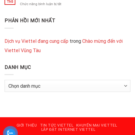
Vũng
Th5
TIẾT
ở
Chức năng bình luận bị tắt
Tàu
KIỆM,
XÂY
SẠCH,
NHÀ
UY
VŨNG
PHẢN HỒI MỚI NHẤT
TÍN
TÀU
Dịch vụ Viettel đang cung cấp
trong
Chào mừng đến với
Viettel Vũng Tàu
DANH MỤC
Danh
mục
GIỚI THIỆU
TIN TỨC VIETTEL
KHUYẾN MẠI VIETTEL
LẮP ĐẶT INTERNET VIETTEL