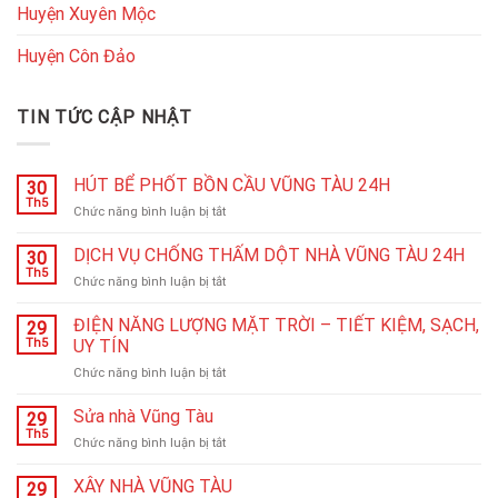
Huyện Xuyên Mộc
Huyện Côn Đảo
TIN TỨC CẬP NHẬT
HÚT BỂ PHỐT BỒN CẦU VŨNG TÀU 24H
30
Th5
ở
Chức năng bình luận bị tắt
HÚT
BỂ
DỊCH VỤ CHỐNG THẤM DỘT NHÀ VŨNG TÀU 24H
30
PHỐT
Th5
ở
Chức năng bình luận bị tắt
BỒN
DỊCH
CẦU
VỤ
ĐIỆN NĂNG LƯỢNG MẶT TRỜI – TIẾT KIỆM, SẠCH,
VŨNG
29
CHỐNG
Th5
UY TÍN
TÀU
THẤM
24H
ở
Chức năng bình luận bị tắt
DỘT
ĐIỆN
NHÀ
NĂNG
Sửa nhà Vũng Tàu
VŨNG
29
LƯỢNG
TÀU
Th5
ở
Chức năng bình luận bị tắt
MẶT
24H
Sửa
TRỜI
nhà
XÂY NHÀ VŨNG TÀU
–
29