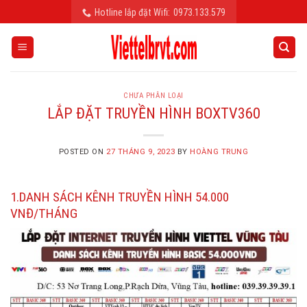
Skip
Hotline lắp đặt Wifi:
0973.133.579
to
content
CHƯA PHÂN LOẠI
LẮP ĐẶT TRUYỀN HÌNH BOXTV360
POSTED ON
27 THÁNG 9, 2023
BY
HOÀNG TRUNG
1.DANH SÁCH KÊNH TRUYỀN HÌNH 54.000
VNĐ/THÁNG