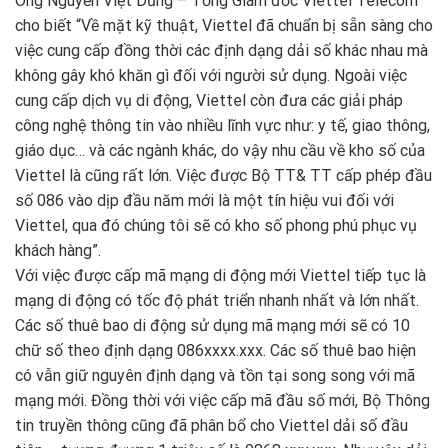
Ông Nguyễn Việt Dũng – Tổng Giám đốc Viettel Telecom
cho biết “Về mặt kỹ thuật, Viettel đã chuẩn bị sẵn sàng cho
việc cung cấp đồng thời các định dạng dải số khác nhau mà
không gây khó khăn gì đối với người sử dụng. Ngoài việc
cung cấp dịch vụ di động, Viettel còn đưa các giải pháp
công nghệ thông tin vào nhiều lĩnh vực như: y tế, giao thông,
giáo dục… và các ngành khác, do vậy nhu cầu về kho số của
Viettel là cũng rất lớn. Việc được Bộ TT& TT cấp phép đầu
số 086 vào dịp đầu năm mới là một tín hiệu vui đối với
Viettel, qua đó chúng tôi sẽ có kho số phong phú phục vụ
khách hàng”.
Với việc được cấp mã mạng di động mới Viettel tiếp tục là
mạng di động có tốc độ phát triển nhanh nhất và lớn nhất.
Các số thuê bao di động sử dụng mã mạng mới sẽ có 10
chữ số theo định dạng 086xxxx.xxx. Các số thuê bao hiện
có vẫn giữ nguyên định dạng và tồn tại song song với mã
mạng mới. Đồng thời với việc cấp mã đầu số mới, Bộ Thông
tin truyền thông cũng đã phân bổ cho Viettel dải số đầu