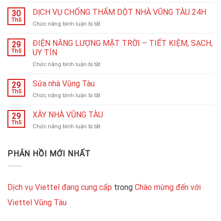
HÚT
BỂ
DỊCH VỤ CHỐNG THẤM DỘT NHÀ VŨNG TÀU 24H
30
PHỐT
Th5
ở
Chức năng bình luận bị tắt
BỒN
DỊCH
CẦU
VỤ
ĐIỆN NĂNG LƯỢNG MẶT TRỜI – TIẾT KIỆM, SẠCH,
VŨNG
29
CHỐNG
Th5
UY TÍN
TÀU
THẤM
24H
ở
Chức năng bình luận bị tắt
DỘT
ĐIỆN
NHÀ
NĂNG
Sửa nhà Vũng Tàu
VŨNG
29
LƯỢNG
TÀU
Th5
ở
Chức năng bình luận bị tắt
MẶT
24H
Sửa
TRỜI
nhà
XÂY NHÀ VŨNG TÀU
–
29
Vũng
Th5
TIẾT
ở
Chức năng bình luận bị tắt
Tàu
KIỆM,
XÂY
SẠCH,
NHÀ
UY
VŨNG
PHẢN HỒI MỚI NHẤT
TÍN
TÀU
Dịch vụ Viettel đang cung cấp
trong
Chào mừng đến với
Viettel Vũng Tàu