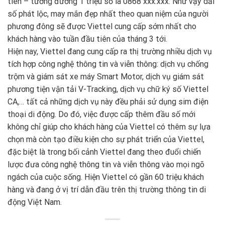
tiên – tương đương 1 triệu số là 0868 xxx.xxx. Như vậy dải
số phát lộc, may mắn đẹp nhất theo quan niệm của người
phương đông sẽ được Viettel cung cấp sớm nhất cho
khách hàng vào tuần đầu tiên của tháng 3 tới.
Hiện nay, Viettel đang cung cấp ra thị trường nhiều dịch vụ
tích hợp công nghệ thông tin và viễn thông: dịch vụ chống
trộm và giám sát xe máy Smart Motor, dịch vụ giám sát
phương tiện vận tải V-Tracking, dịch vụ chữ ký số Viettel
CA,… tất cả những dịch vụ này đều phải sử dụng sim điện
thoại di động. Do đó, việc được cấp thêm đầu số mới
không chỉ giúp cho khách hàng của Viettel có thêm sự lựa
chọn mà còn tạo điều kiện cho sự phát triển của Viettel,
đặc biệt là trong bối cảnh Viettel đang theo đuổi chiến
lược đưa công nghệ thông tin và viễn thông vào mọi ngõ
ngách của cuộc sống. Hiện Viettel có gần 60 triệu khách
hàng và đang ở vị trí dẫn đầu trên thị trường thông tin di
động Việt Nam.