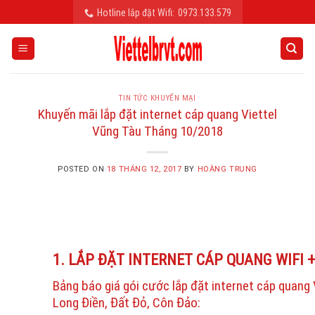
Skip
Hotline lắp đặt Wifi:
0973.133.579
to
content
TIN TỨC KHUYẾN MẠI
Khuyến mãi lắp đặt internet cáp quang Viettel
Vũng Tàu Tháng 10/2018
POSTED ON
18 THÁNG 12, 2017
BY
HOÀNG TRUNG
1. LẮP ĐẶT INTERNET CÁP QUANG WIFI 
Bảng báo giá gói cước lắp đặt internet cáp quang
Long Điền, Đất Đỏ, Côn Đảo: