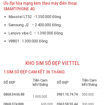
Ưu đại hòa mạng kèm theo máy điên thoại
SMARTPHONE 4G:
Masstel LT52 -1.350.000 Đồng.
Samsung J2 – 2.400.000 Đồng
Lenovo vibe C – 1.390.000 Đồng
V8801 : 1.300.000 Đồng.
KHO SIM SỐ ĐẸP VIETTEL
1.SIM SÔ ĐẸP CAM KẾT 36 THÁNG:
Tiền Cam
Tiền Cam
SỐ ĐẸP
SỐ ĐẸP
kết/tháng
kết/tháng
0868.04.66.88
0961.10.74.74
300.000
1.000.000
0868.074.888
600.000
0963.58.55.44
300.000