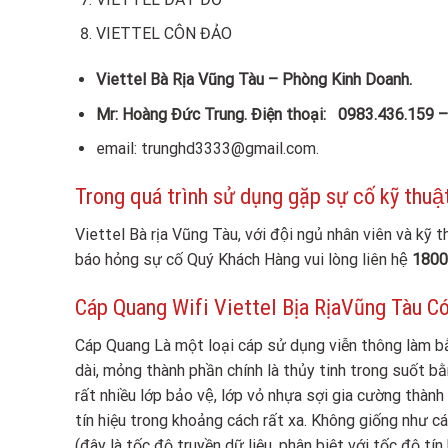
VIETTEL CÔN ĐẢO
Viettel Bà Rịa Vũng Tàu – Phòng Kinh Doanh.
Mr: Hoàng Đức Trung. Điện thoại: 0983.436.159 
email: trunghd3333@gmail.com.
Trong quá trình sử dụng gặp sự cố kỹ thuật
Viettel Bà rịa Vũng Tàu, với đội ngủ nhân viên và ky
báo hỏng sự cố Quý Khách Hàng vui lòng liên hệ
1800
Cáp Quang Wifi Viettel Bịa RịaVũng Tàu Có
Cáp Quang Là một loại cáp sử dụng viễn thông làm bằ
dài, mỏng thành phần chính là thủy tinh trong suốt 
rất nhiều lớp bảo vệ, lớp vỏ nhựa sợi gia cường 
tín hiệu trong khoảng cách rất xa. Không giống như cá
(đây là tốc độ truyền dữ liệu, phân biệt với tốc độ tín hi