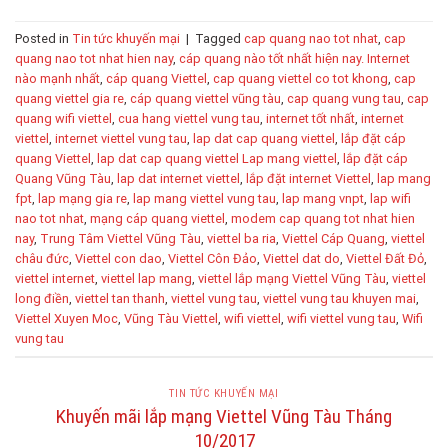
Posted in
Tin tức khuyến mại
|
Tagged
cap quang nao tot nhat
,
cap
quang nao tot nhat hien nay
,
cáp quang nào tốt nhất hiện nay. Internet
nào mạnh nhất
,
cáp quang Viettel
,
cap quang viettel co tot khong
,
cap
quang viettel gia re
,
cáp quang viettel vũng tàu
,
cap quang vung tau
,
cap
quang wifi viettel
,
cua hang viettel vung tau
,
internet tốt nhất
,
internet
viettel
,
internet viettel vung tau
,
lap dat cap quang viettel
,
lắp đặt cáp
quang Viettel
,
lap dat cap quang viettel Lap mang viettel
,
lắp đặt cáp
Quang Vũng Tàu
,
lap dat internet viettel
,
lắp đặt internet Viettel
,
lap mang
fpt
,
lap mạng gia re
,
lap mang viettel vung tau
,
lap mang vnpt
,
lap wifi
nao tot nhat
,
mạng cáp quang viettel
,
modem cap quang tot nhat hien
nay
,
Trung Tâm Viettel Vũng Tàu
,
viettel ba ria
,
Viettel Cáp Quang
,
viettel
châu đức
,
Viettel con dao
,
Viettel Côn Đảo
,
Viettel dat do
,
Viettel Đất Đỏ
,
viettel internet
,
viettel lap mang
,
viettel lắp mạng Viettel Vũng Tàu
,
viettel
long điền
,
viettel tan thanh
,
viettel vung tau
,
viettel vung tau khuyen mai
,
Viettel Xuyen Moc
,
Vũng Tàu Viettel
,
wifi viettel
,
wifi viettel vung tau
,
Wifi
vung tau
TIN TỨC KHUYẾN MẠI
Khuyến mãi lắp mạng Viettel Vũng Tàu Tháng
10/2017