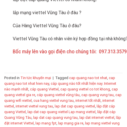
lắp mạng viettel Vũng Tàu ở đâu ?
Của Hàng Viettel Vũng Tàu ở đâu?
Viettel Vũng Tàu có nhân viên ký hợp đồng tại nhà không
Bốc máy lên vào gọi điện cho chúng tôi: 097.313.3579
Posted in
Tin tức khuyến mại
|
Tagged
cap quang nao tot nhat
,
cap
quang nao tot nhat hien nay
,
cáp quang nào tốt nhất hiện nay. Internet
nào mạnh nhất
,
cáp quang Viettel
,
cap quang viettel co tot khong
,
cap
quang viettel gia re
,
cáp quang viettel vũng tàu
,
cap quang vung tau
,
cap
quang wifi viettel
,
cua hang viettel vung tau
,
internet tốt nhất
,
internet
viettel
,
internet viettel vung tau
,
lap dat cap quang viettel
,
lắp đặt cáp
quang Viettel
,
lap dat cap quang viettel Lap mang viettel
,
lắp đặt cáp
Quang Vũng Tàu
,
lap dat cap quang vung tau
,
lap dat internet viettel
,
lắp
đặt internet Viettel
,
lap mang fpt
,
lap mạng gia re
,
lap mang viettel vung