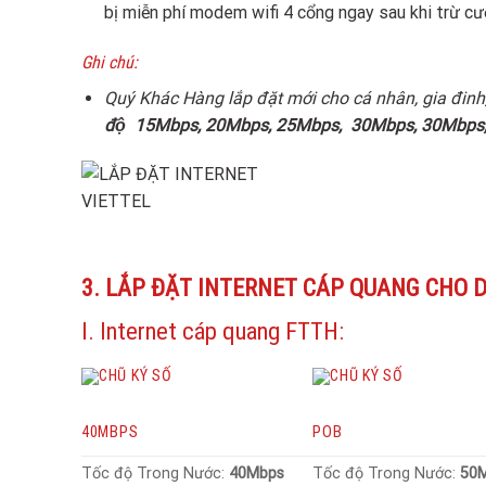
bị miễn phí modem wifi 4 cổng ngay sau khi trừ cướ
Ghi chú:
Quý Khác Hàng lắp đặt mới cho cá nhân, gia đinh
độ
15Mbps, 20Mbps, 25Mbps, 30Mbps, 30Mbps,
3. LẮP ĐẶT INTERNET CÁP QUANG CHO 
I. Internet cáp quang FTTH:
40MBPS
POB
Tốc độ Trong Nước:
40Mbps
Tốc độ Trong Nước:
50