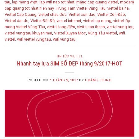
tau
,
lap mang vnpt
,
lap wifi nao tot nhat
,
mạng cáp quang viettel
,
modem
cap quang tot nhat hien nay
,
Trung Tâm Viettel Vũng Tàu
,
viettel ba ria
,
Viettel Cáp Quang
,
viettel châu đức
,
Viettel con dao
,
Viettel Côn Đảo
,
Viettel dat do
,
Viettel Đất Đỏ
,
viettel internet
,
viettel lap mang
,
viettel lắp
mạng Viettel Vũng Tàu
,
viettel long điền
,
viettel tan thanh
,
viettel vung tau
,
viettel vung tau khuyen mai
,
Viettel Xuyen Moc
,
Vũng Tàu Viettel
,
wifi
viettel
,
wifi viettel vung tau
,
Wifi vung tau
TIN TỨC VIETTEL
Nhanh tay lựa SIM SỐ ĐẸP tháng 9/2017-HOT
POSTED ON
7 THÁNG 9, 2017
BY
HOÀNG TRUNG