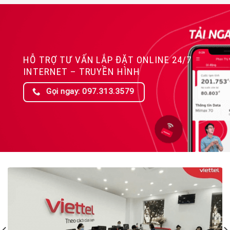
HỖ TRỢ TƯ VẤN LẮP ĐẶT ONLINE 24/7
INTERNET – TRUYỀN HÌNH
Gọi ngay: 097.313.3579