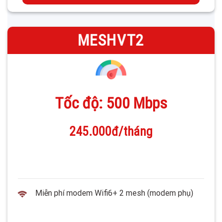
—
MESHVT2
Tốc độ: 500 Mbps
245.000đ/tháng
Miễn phí modem Wifi6+ 2 mesh (modem phụ)