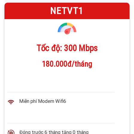
—
NETVT1
Tốc độ: 300 Mbps
180.000đ/tháng
Miễn phí Modem Wifi6
Đóng trước 6 tháng tặng 0 tháng