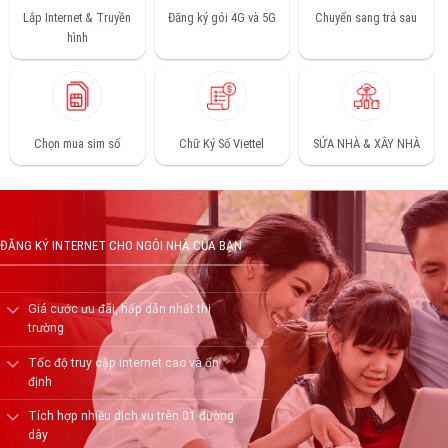
Lắp Internet & Truyền
Đăng ký gói 4G và 5G
Chuyển sang trả sau
hình
Chọn mua sim số
Chữ Ký Số Viettel
SỬA NHÀ & XÂY NHÀ
ĐĂNG KÝ INTERNET CHO NGÔI NHÀ CỦA BẠN
Giá cước ưu đãi, hấp dẫn nhất thị
trường
Tốc độ truy cập internet cao và ổn
định
Tích hợp nhiều dịch vụ trên 01 đường
dây