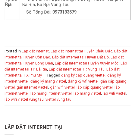
Rịa
Bà Rịa, Bà Rịa Vũng Tàu
– Số Tổng Đài:
0973133579
Posted in
Lắp đặt Internet
,
Lắp đặt internet tại Huyện Châu Đức
,
Lắp đặt
internet tại Huyện Côn Đảo
,
Lắp đặt internet tại Huyện Đất Đỏ
,
Lắp đặt
internet tại Huyện Long Điền
,
Lắp đặt internet tại Huyện Xuyên Mộc
,
Lắp
đặt internet tại TP. Bà Rịa
,
Lắp đặt internet tại TP. Vũng Tàu
,
Lắp đặt
internet tại TX Phú Mỹ
|
Tagged
đăng ký cáp quang viettel
,
đăng ký
internet viettel
,
đăng ký mạng viettel
,
đăng ký wfi viettel
,
găn cáp quang
viettel
,
gắn internet viettel
,
gắn wifi viettel
,
lắp cáp quang viettel
,
lắp
internet viettel
,
lặp mạng internet viettel
,
lap mang viettel
,
lăp wifi viettel
,
lắp wifi viettel vũng tàu
,
viettel vung tau
LẮP ĐẶT INTERNET TẠI