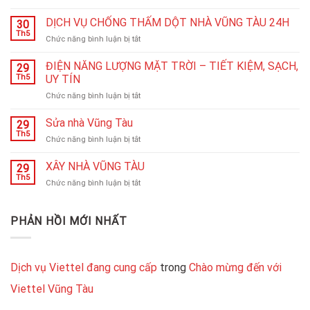
HÚT
BỂ
DỊCH VỤ CHỐNG THẤM DỘT NHÀ VŨNG TÀU 24H
30
PHỐT
Th5
ở
Chức năng bình luận bị tắt
BỒN
DỊCH
CẦU
VỤ
ĐIỆN NĂNG LƯỢNG MẶT TRỜI – TIẾT KIỆM, SẠCH,
VŨNG
29
CHỐNG
Th5
UY TÍN
TÀU
THẤM
24H
ở
Chức năng bình luận bị tắt
DỘT
ĐIỆN
NHÀ
NĂNG
Sửa nhà Vũng Tàu
VŨNG
29
LƯỢNG
TÀU
Th5
ở
Chức năng bình luận bị tắt
MẶT
24H
Sửa
TRỜI
nhà
XÂY NHÀ VŨNG TÀU
–
29
Vũng
Th5
TIẾT
ở
Chức năng bình luận bị tắt
Tàu
KIỆM,
XÂY
SẠCH,
NHÀ
UY
VŨNG
PHẢN HỒI MỚI NHẤT
TÍN
TÀU
Dịch vụ Viettel đang cung cấp
trong
Chào mừng đến với
Viettel Vũng Tàu