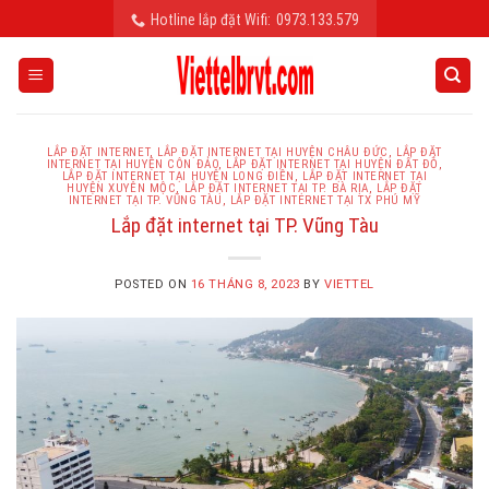
Skip
Hotline lắp đặt Wifi:
0973.133.579
to
content
LẮP ĐẶT INTERNET
,
LẮP ĐẶT INTERNET TẠI HUYỆN CHÂU ĐỨC
,
LẮP ĐẶT
INTERNET TẠI HUYỆN CÔN ĐẢO
,
LẮP ĐẶT INTERNET TẠI HUYỆN ĐẤT ĐỎ
,
LẮP ĐẶT INTERNET TẠI HUYỆN LONG ĐIỀN
,
LẮP ĐẶT INTERNET TẠI
HUYỆN XUYÊN MỘC
,
LẮP ĐẶT INTERNET TẠI TP. BÀ RỊA
,
LẮP ĐẶT
INTERNET TẠI TP. VŨNG TÀU
,
LẮP ĐẶT INTERNET TẠI TX PHÚ MỸ
Lắp đặt internet tại TP. Vũng Tàu
POSTED ON
16 THÁNG 8, 2023
BY
VIETTEL