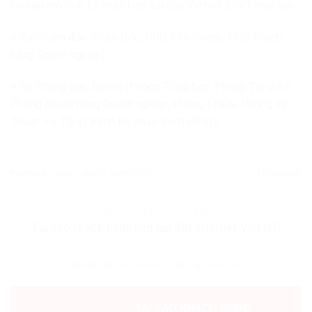
Cơ cấu mô hình tổ chức hiện tại của Viettel BRVT như sau:
+ Ban Giám đốc (Giám Đốc; PGĐ Kinh doanh; PGĐ Khách
hàng Doanh nghiệp).
+ 06 Phòng ban, Đơn vị (Phòng Tổng hợp; Phòng Tài chính;
Phòng Khách hàng Doanh nghiệp; Phòng KHCN; Phòng Kỹ
Thuật Hạ Tầng, Kênh Bộ phận ViettelPay).
Posted in
Tin tức Viettel
,
Viettel BRVT
1
Comment
TIN TỨC VIETTEL
,
VIETTEL BRVT
Tại sao khách hàng nên lắp đặt Internet Viettel?
POSTED ON
19 THÁNG 11, 2015
BY
VIETTEL