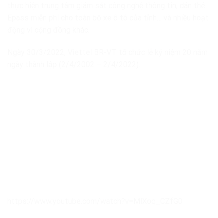
thực hiện trung tâm giám sát công nghệ thông tin, dán thẻ
Epass miễn phí cho toàn bộ xe ô tô của tỉnh… và nhiều hoạt
động vì cộng đồng khác.
Ngày 30/3/2022, Viettel BR-VT tổ chức lễ kỷ niệm 20 năm
ngày thành lập (2/4/2002 – 2/4/2022).
https://www.youtube.com/watch?v=MlXoq_CZfG0