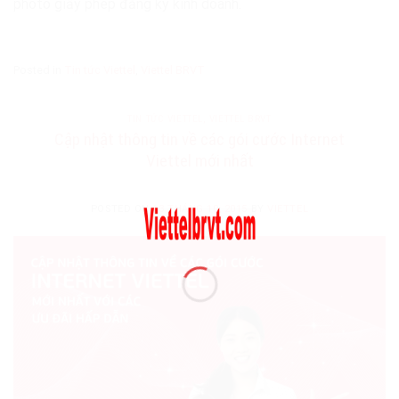
photo giấy phép đăng ký kinh doanh.
Posted in
Tin tức Viettel
,
Viettel BRVT
TIN TỨC VIETTEL
,
VIETTEL BRVT
Cập nhật thông tin về các gói cước Internet
Viettel mới nhất
POSTED ON
13 THÁNG 10, 2015
BY
VIETTEL