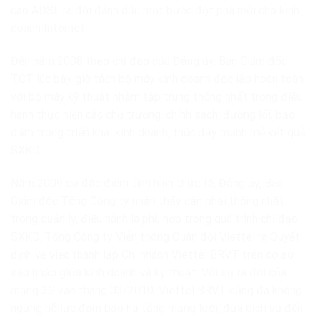
cao ADSL ra đời đánh dấu một bước đột phá mới cho kinh
doanh Internet.
Đến năm 2008 theo chỉ đạo của Đảng ủy, Ban Giám đốc
TCT lúc bấy giờ tách bộ máy kinh doanh độc lập hoàn toàn
với bộ máy kỹ thuật nhằm tập trung thống nhất trong điều
hành thực hiện các chủ trương, chính sách, đường lối, bảo
đảm trong triển khai kinh doanh, thúc đẩy mạnh mẻ kết quả
SXKD.
Năm 2009 do đặc điểm tình hình thực tế, Đảng ủy, Ban
Giám đốc Tổng Công ty nhận thấy cần phải thống nhất
trong quản lý, điều hành là phù hợp trong quá trình chỉ đạo
SXKD. Tổng Công ty Viễn thông Quân đội Viettel ra Quyết
định về việc thành lập Chi nhánh Viettel BRVT trên cơ sở
sáp nhập giữa kinh doanh và kỹ thuật. Với sự ra đời của
mạng 3G vào tháng 03/2010, Viettel BRVT cũng đã không
ngừng nỗ lực đảm bảo hạ tầng mạng lưới, đưa dịch vụ đến