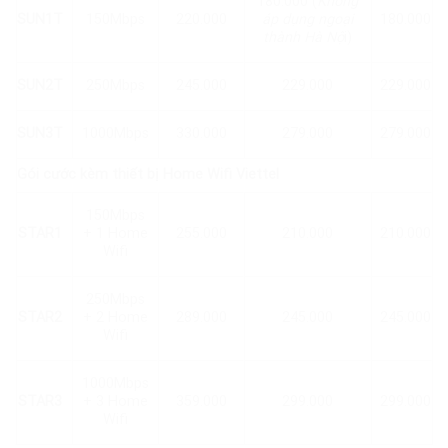
180.000 (
Không
SUN1T
150Mbps
220.000
áp dụng ngoại
180.000
thành Hà Nộ
i)
SUN2T
250Mbps
245.000
229.000
229.000
SUN3T
1000Mbps
330.000
279.000
279.000
Gói cước kèm thiết bị Home Wifi Viettel
150Mbps
STAR1
+ 1 Home
255.000
210.000
210.000
Wifi
250Mbps
STAR2
+ 2 Home
289.000
245.000
245.000
Wifi
1000Mbps
STAR3
+ 3 Home
359.000
299.000
299.000
Wifi