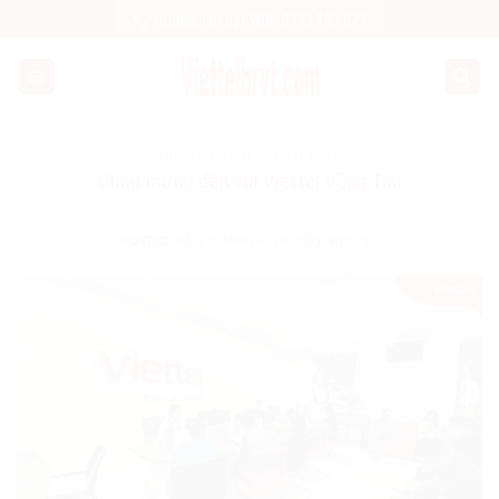
Skip
Hotline lắp đặt Wifi:
0973.133.579
to
content
TIN TỨC VIETTEL
,
VIETTEL BRVT
Chào mừng đến với Viettel Vũng Tàu
POSTED ON
2 THÁNG 8, 2023
BY
VIETTEL