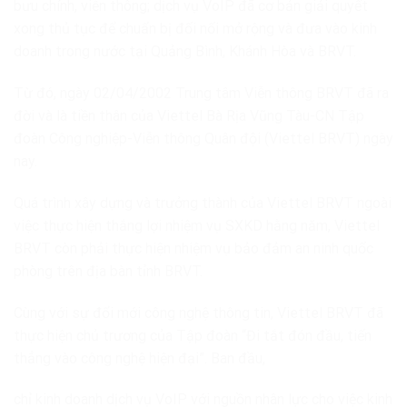
bưu chính, viễn thông; dịch vụ VoIP đã cơ bản giải quyết
xong thủ tục để chuẩn bị đối nối mở rộng và đưa vào kinh
doanh trong nước tại Quảng Bình, Khánh Hòa và BRVT.
Từ đó, ngày 02/04/2002 Trung tâm Viễn thông BRVT đã ra
đời và là tiền thân của Viettel Bà Rịa Vũng Tàu-CN Tập
đoàn Công nghiệp-Viễn thông Quân đội (Viettel BRVT) ngày
nay.
Quá trình xây dựng và trưởng thành của Viettel BRVT ngoài
việc thực hiện thắng lợi nhiệm vụ SXKD hằng năm, Viettel
BRVT còn phải thực hiện nhiệm vụ bảo đảm an ninh quốc
phòng trên địa bàn tỉnh BRVT.
Cùng với sự đổi mới công nghệ thông tin, Viettel BRVT đã
thực hiện chủ trương của Tập đoàn “Đi tắt đón đầu, tiến
thẳng vào công nghệ hiện đại”. Ban đầu,
chỉ kinh doanh dịch vụ VoIP với nguồn nhân lực cho việc kinh