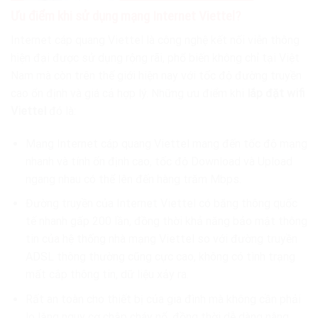
Ưu điểm khi sử dụng mạng Internet Viettel?
Internet cáp quang Viettel là công nghệ kết nối viễn thông
hiện đại được sử dụng rộng rãi, phổ biến không chỉ tại Việt
Nam mà còn trên thế giới hiện nay với tốc độ đường truyền
cao ổn định và giá cả hợp lý. Những ưu điểm khi
lắp đặt wifi
Viettel
đó là:
Mạng Internet cáp quang Viettel mang đến tốc độ mạng
nhanh và tính ổn định cao, tốc độ Download và Upload
ngang nhau có thể lên đến hàng trăm Mbps.
Đường truyền của Internet Viettel có băng thông quốc
tế nhanh gấp 200 lần, đồng thời khả năng bảo mật thông
tin của hệ thống nhà mạng Viettel so với đường truyền
ADSL thông thường cũng cực cao, không có tình trạng
mất cắp thông tin, dữ liệu xảy ra.
Rất an toàn cho thiết bị của gia đình mà không cần phải
lo lắng nguy cơ chập cháy nổ, đồng thời dễ dàng nâng