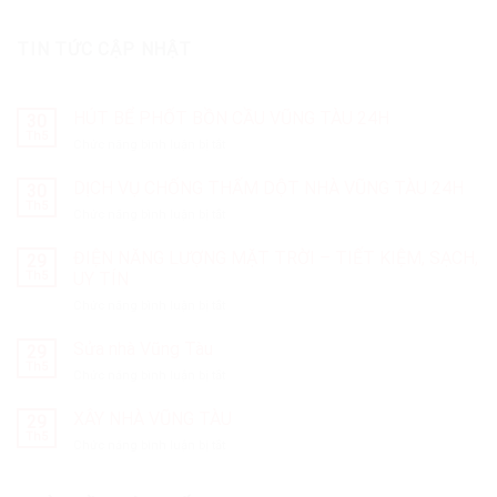
TIN TỨC CẬP NHẬT
HÚT BỂ PHỐT BỒN CẦU VŨNG TÀU 24H
30
Th5
ở
Chức năng bình luận bị tắt
HÚT
BỂ
DỊCH VỤ CHỐNG THẤM DỘT NHÀ VŨNG TÀU 24H
30
PHỐT
Th5
ở
Chức năng bình luận bị tắt
BỒN
DỊCH
CẦU
VỤ
ĐIỆN NĂNG LƯỢNG MẶT TRỜI – TIẾT KIỆM, SẠCH,
VŨNG
29
CHỐNG
Th5
UY TÍN
TÀU
THẤM
24H
ở
Chức năng bình luận bị tắt
DỘT
ĐIỆN
NHÀ
NĂNG
Sửa nhà Vũng Tàu
VŨNG
29
LƯỢNG
TÀU
Th5
ở
Chức năng bình luận bị tắt
MẶT
24H
Sửa
TRỜI
nhà
XÂY NHÀ VŨNG TÀU
–
29
Vũng
Th5
TIẾT
ở
Chức năng bình luận bị tắt
Tàu
KIỆM,
XÂY
SẠCH,
NHÀ
UY