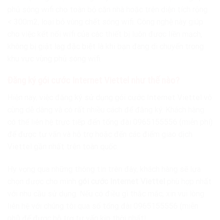
phủ sóng wifi cho toàn bộ căn nhà hoặc trên diện tích rộng
< 300m2, loại bỏ vùng chết sóng wifi. Công nghệ này giúp
cho việc kết nối wifi của các thiết bị luôn được liền mạch,
không bị giật lag đặc biệt là khi bạn đang di chuyển trong
khu vực vùng phủ sóng wifi.
Đăng ký gói cước Internet Viettel như thế nào?
Hiện nay, việc đăng ký sử dụng gói cước Internet Viettel vô
cùng dễ dàng và có rất nhiều cách để đăng ký. Khách hàng
có thể liên hệ trực tiếp đến tổng đài 0965155556 (miễn phí)
để được tư vấn và hỗ trợ hoặc đến các điểm giao dịch
Viettel gần nhất trên toàn quốc.
Hy vọng qua những thông tin trên đây, khách hàng sẽ lựa
chọn được cho mình
gói cước Internet Viettel
phù hợp nhất
với nhu cầu sử dụng. Nếu có điều gì thắc mắc, xin vui lòng
liên hệ với chúng tôi qua số tổng đài 0965155556 (miễn
phí) để được hỗ trợ tư vấn kịp thời nhất!