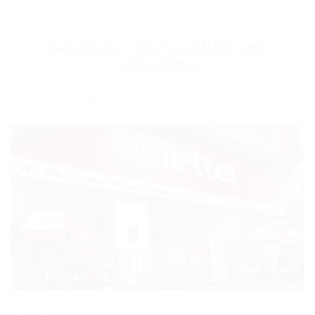
TIN TỨC VIETTEL
,
VIETTEL BRVT
Viettel Bà Rịa – Vũng Tàu: 20 NĂM – MỘT
CHẶNG ĐƯỜNG
POSTED ON
1 THÁNG 1, 2014
BY
VIETTEL