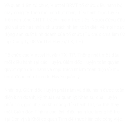
Về quan điểm tổ chức, Viettel BRVT tổ chức, điều hành bộ
máy công ty theo mô hình hạt nhân, điều hành trực tuyến
trên nền tảng CNTT, trách nhiệm trực tiếp. Người đứng đầu
giữ vai trò hạt nhân, chịu trách nhiệm toàn diện về mọi hoạt
động sản xuất kinh doanh của tổ chức (Tổ chức chia làm 02
lớp: Công ty, 08 Viettel Huyện/TX, TP).
Tổ chức các Viettel Huyện/TX, TP: Thống nhất một đầu
mối điều hành tại các Huyện, Giám đốc Huyện toàn quyền
quyết định điều hành và chịu trách nhiệm toàn diện về mọi
hoạt động của Tỉnh do Huyện quản lý.
Nhân sự: Giám đốc Huyện phải nắm và điều hành được toàn
diện kinh doanh, kỹ thuật và quản lý; Nhân sự của Huyện
phải tinh, gọn nhẹ; có khả năng điều hành tốt, có thể thay
mặt Giám đốc Tỉnh ra các lệnh điều hành lực lượng hỗ trợ
tại Đơn vị và Khối cơ quan Tỉnh để thực hiện các công việc.