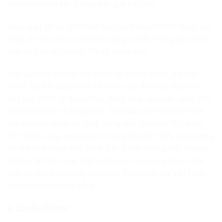
với khách hàng kể cả vùng bên giới hải đảo.
Xuất phát chỉ từ 4 CBCNV, hiện nay Viettel BRVT đang tạo
công ăn việc làm cho 600 lao động với 06 Phòng ban, Kênh
bán, 08 Viettel Huyện/ Thị xã, thành phố.
Trải qua hơn 16 năm xây dựng và trưởng thành, Viettel
BRVT đã đạt được một số thành tích đến nay: doanh thu
đạt gần 1.000 tỷ đồng/năm, đóng thuế vào ngân sách Tỉnh
nhà với hơn 70 tỷ đồng/năm. Thuê bao đạt 612.000 thuê
bao di dộng và với hạ tầng mạng lưới rộng hơn 700 trạm
BTS phát sóng, mạng lưới di động đã phủ 100% xã, phường,
thị trấn trên toàn tỉnh. Và là đơn vị tiên phong khai trương
dịch vụ 4G trên toàn tỉnh và cả nước với mong muốn đưa
dịch vụ ứng dụng công nghệ viễn thông hiện đại vào từng
ngõ ngách của cuộc sống.
2.
Cơ cấu tổ chức