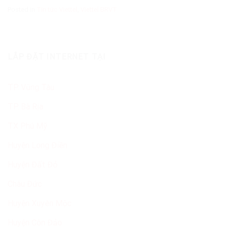
Posted in
Tin tức Viettel
,
Viettel BRVT
LẮP ĐẶT INTERNET TẠI
TP. Vũng Tàu
TP. Bà Rịa
TX Phú Mỹ
Huyện Long Điền
Huyện Đất Đỏ
Châu Đức
Huyện Xuyên Mộc
Huyện Côn Đảo