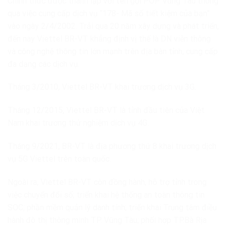
Chính thức được thành lập với tên gọi POP Vũng Tàu thông
qua việc cung cấp dịch vụ “178- Mã số tiết kiệm của bạn”
vào ngày 2/4/2002. Trải qua 20 năm xây dựng và phát triển,
đến nay Viettel BR-VT khẳng định vị thế là DN viễn thông
và công nghệ thông tin lớn mạnh trên địa bàn tỉnh, cung cấp
đa dạng các dịch vụ.
Tháng 3/2010, Viettel BR-VT khai trương dịch vụ 3G.
Tháng 12/2015, Viettel BR-VT là tỉnh đầu tiên của Việt
Nam khai trương thử nghiệm dịch vụ 4G.
Tháng 9/2021, BR-VT là địa phương thứ 8 khai trương dịch
vụ 5G Viettel trên toàn quốc.
Ngoài ra, Viettel BR-VT còn đồng hành, hỗ trợ tỉnh trong
việc chuyển đổi số; triển khai hệ thống an toàn thông tin
SOC; phần mềm quản lý danh tính; triển khai Trung tâm điều
hành đô thị thông minh TP. Vũng Tàu; phối hợp TP.Bà Rịa