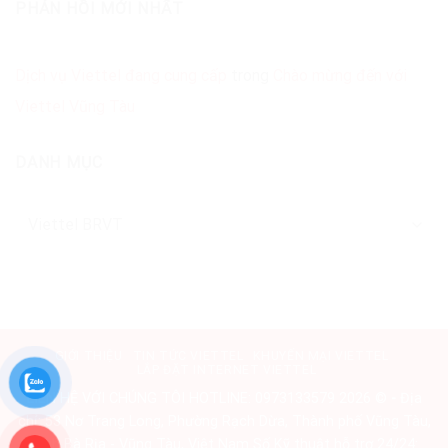
VŨNG
PHẢN HỒI MỚI NHẤT
TÍN
TÀU
Dịch vụ Viettel đang cung cấp
trong
Chào mừng đến với
Viettel Vũng Tàu
DANH MỤC
Danh
mục
GIỚI THIỆU
TIN TỨC VIETTEL
KHUYẾN MẠI VIETTEL
LẮP ĐẶT INTERNET VIETTEL
LIÊN HỆ VỚI CHÚNG TÔI HOTLINE: 0973133579 2026 ©
-
Địa
chỉ: 53 Nơ Trang Long, Phường Rạch Dừa, Thành phố Vũng Tàu,
Tỉnh Bà Rịa - Vũng Tàu, Việt Nam Số Kỹ thuật hỗ trợ 24/24: