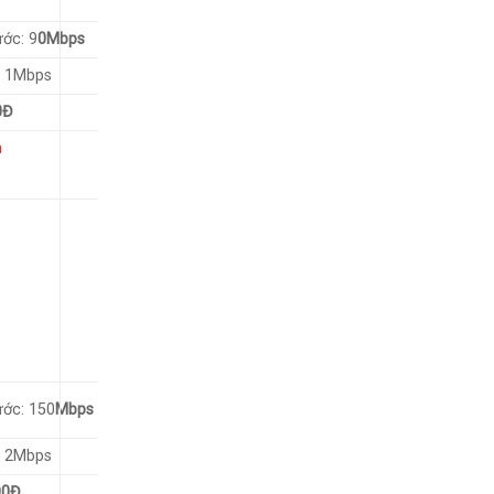
ớc: 9
0Mbps
: 1Mbps
0Đ
ớc: 150
Mbps
: 2Mbps
00Đ