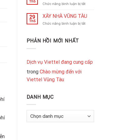
24H
Th5
ở
Chức năng bình luận bị tắt
MẶT
Sửa
TRỜI
nhà
XÂY NHÀ VŨNG TÀU
–
29
Vũng
Th5
TIẾT
ở
Chức năng bình luận bị tắt
Tàu
KIỆM,
XÂY
SẠCH,
NHÀ
UY
VŨNG
PHẢN HỒI MỚI NHẤT
TÍN
TÀU
Dịch vụ Viettel đang cung cấp
trong
Chào mừng đến với
Viettel Vũng Tàu
DANH MỤC
phí
Danh
phí
mục
iễn