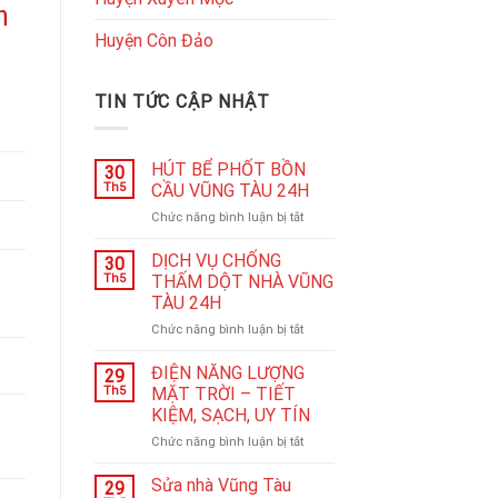
n
Huyện Côn Đảo
TIN TỨC CẬP NHẬT
HÚT BỂ PHỐT BỒN
30
Th5
CẦU VŨNG TÀU 24H
ở
Chức năng bình luận bị tắt
HÚT
BỂ
DỊCH VỤ CHỐNG
30
PHỐT
Th5
THẤM DỘT NHÀ VŨNG
BỒN
TÀU 24H
CẦU
ở
Chức năng bình luận bị tắt
VŨNG
DỊCH
TÀU
VỤ
24H
ĐIỆN NĂNG LƯỢNG
29
CHỐNG
Th5
MẶT TRỜI – TIẾT
THẤM
KIỆM, SẠCH, UY TÍN
DỘT
ở
Chức năng bình luận bị tắt
NHÀ
ĐIỆN
VŨNG
NĂNG
TÀU
Sửa nhà Vũng Tàu
29
LƯỢNG