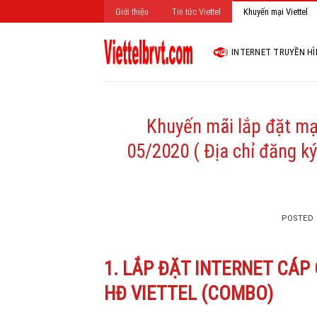
Skip
Giới thiệu
Tin tức Viettel
Khuyến mại Viettel
to
content
INTERNET TRUYỀN H
Khuyến mãi lắp đặt mạ
05/2020 ( Địa chỉ đăng ký
POSTED
1. LẮP ĐẶT INTERNET CÁP
HĐ VIETTEL (COMBO)