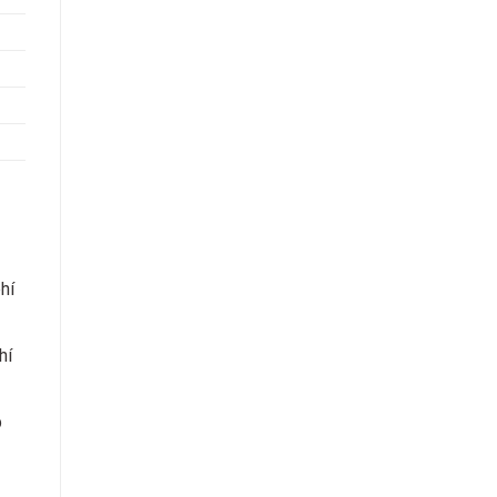
hí
hí
p