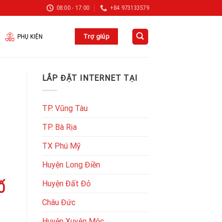
08:00 - 17:00
+84 973133579
PHỤ KIỆN
Trợ giúp
LẮP ĐẶT INTERNET TẠI
TP. Vũng Tàu
TP. Bà Rịa
TX Phú Mỹ
Huyện Long Điền
Huyện Đất Đỏ
Ố
Châu Đức
Huyện Xuyên Mộc