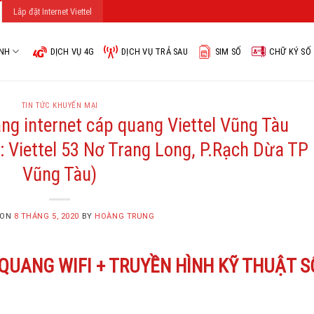
Lắp đặt Internet Viettel
ÌNH
DỊCH VỤ 4G
DỊCH VỤ TRẢ SAU
SIM SỐ
CHỮ KÝ SỐ
TIN TỨC KHUYẾN MẠI
ng internet cáp quang Viettel Vũng Tàu
: Viettel 53 Nơ Trang Long, P.Rạch Dừa TP
Vũng Tàu)
 ON
8 THÁNG 5, 2020
BY
HOÀNG TRUNG
 QUANG WIFI + TRUYỀN HÌNH KỸ THUẬT S