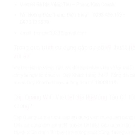
Viettel Bà Rịa Vũng Tàu – Phòng Kinh Doanh.
Mr: Hoàng Đức Trung. Điện thoại: 0983.436.159 –
097.313.3579
email: trunghd3333@gmail.com.
Trong quá trình sử dụng gặp sự cố kỹ thuật li
với ai!
Viettel Bà rịa Vũng Tàu, với đội ngủ nhân viên và kỹ thuậ
chuyên nghiệp phục vụ Quý Khách Hàng 24/7. Tổng đài ba
sự cố Quý Khách Hàng vui lòng liên hệ
18008119
Cáp Quang Wifi Viettel Bịa RịaVũng Tàu Có tố
không?
Cáp Quang Là một loại cáp sử dụng viễn thông làm bằng s
tinh, sử dụng ánh sáng để truyền tín hiệu. Cáp quang dài,
thành phần chính là thủy tinh trong suốt bằng đường kín