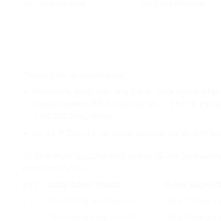
Giá Tiền:
6.600.000Đ
Giá Tiền:
9.900.000Đ
Chương Trình ưu đãi như tháng:
Khách hàng đóng cước hàng tháng : Được miễn phí lắp 
trang bị modem Wifi 4 cổng ( trừ gói FTTH Pub: phí lắ
1.100.000 Đồng/tháng)
Hỗ trợ IP Tĩnh cho tất cả các gói cước tốc độ 60MBps 
Ưu đãi miễn phí lắp đặt và chính sách ưu đãi cho Quý khách h
cước trước như sau:
STT
CƯỚC ĐÓNG TRƯỚC
CHÍNH SÁCH ƯU
1
Khách hàng đóng trước
6
Tặng
1
tháng cư
2
Khách hàng Đóng trước
12
Tặng
3
tháng cư