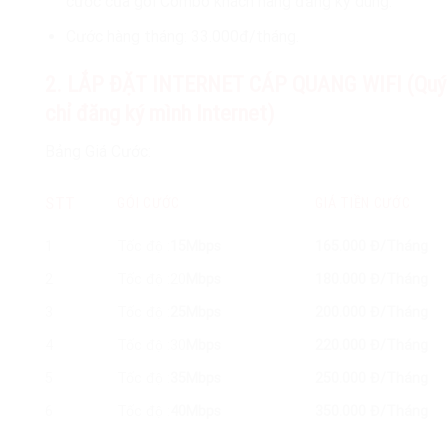
cước của gói Combo khách hàng đăng ký dùng.
Cước hàng tháng: 33.000đ/tháng.
2. LẮP ĐẶT INTERNET CÁP QUANG WIFI (Quý 
chỉ đăng ký mình Internet)
Bảng Giá Cước:
STT
GÓI CƯỚC
GIÁ TIỀN CƯỚC
1
Tốc độ :
15Mbps
165.000 Đ/Tháng
2
Tốc độ :20
Mbps
180.000 Đ/Tháng
3
Tốc độ :
25Mbps
200.000 Đ/Tháng
4
Tốc độ :30
Mbps
220.000 Đ/Tháng
5
Tốc độ :
35Mbps
250.000 Đ/Tháng
6
Tốc độ :
40Mbps
350.000 Đ/Tháng