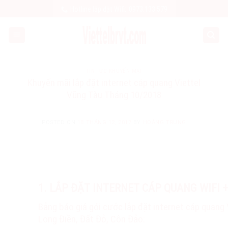
Skip
Hotline lắp đặt Wifi:
0973.133.579
to
content
TIN TỨC KHUYẾN MẠI
Khuyến mãi lắp đặt internet cáp quang Viettel
Vũng Tàu Tháng 10/2018
POSTED ON
18 THÁNG 12, 2017
BY
HOÀNG TRUNG
1. LẮP ĐẶT INTERNET CÁP QUANG WIFI 
Bảng báo giá gói cước lắp đặt internet cáp quang
Long Điền, Đất Đỏ, Côn Đảo: