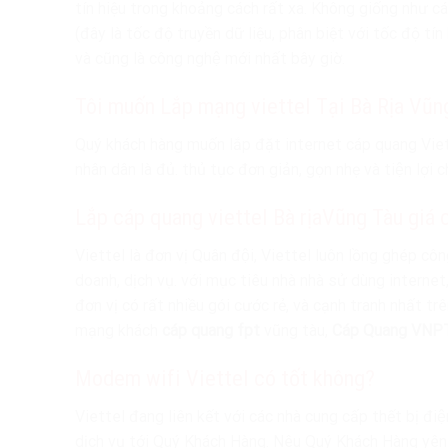
tín hiệu trong khoảng cách rất xa. Không giống như cá
(đây là tốc độ truyền dữ liệu, phân biệt với tốc độ tín hi
và cũng là công nghệ mới nhất bây giờ.
Tôi muốn Lắp mạng viettel Tại Bà Rịa Vũng T
Quý khách hàng muốn lắp đặt internet cáp quang Vi
nhân dân là đủ. thủ tục đơn giản, gọn nhẹ và tiện lợi 
Lắp cáp quang viettel Bà rịaVũng Tàu giá 
Viettel là đơn vị Quân đội, Viettel luôn lồng ghép c
doanh, dịch vụ. với mục tiêu nhà nhà sử dùng internet, 
đơn vị có rất nhiều gói cước rẻ, và cạnh tranh nhất t
mạng khách
cáp quang fpt
vũng tàu,
Cáp Quang VNP
Modem wifi Viettel có tốt không?
Viettel đang liên kết với các nhà cung cấp thết bị điệ
dịch vụ tới Quý Khách Hàng. Nêu Quý Khách Hàng yên 