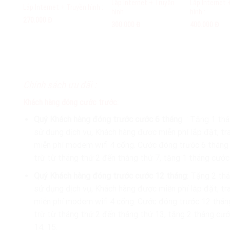
Lắp Internet + Truyền
Lắp Internet 
Lắp Internet + Truyền hình :
hình :
hình :
270.000 Đ
300.000 Đ
400.000 Đ
Chính sách ưu đãi :
Khách hàng đóng cước trước:
Quý Khách hàng đóng trước cước 6 tháng
: Tặng 1 tha
sử dụng dịch vụ, Khách hàng được miễn phí lắp đặt, tr
miễn phí modem wifi 4 cổng. Cước đóng trước 6 thán
trừ từ tháng thứ 2 đến tháng thứ 7, tặng 1 tháng cước
Quý Khách hàng đóng trước cước 12 tháng
: Tặng 2 tha
sử dụng dịch vụ, Khách hàng được miễn phí lắp đặt, tr
miễn phí modem wifi 4 cổng. Cước đóng trước 12 thá
trừ từ tháng thứ 2 đến tháng thứ 13, tặng 2 tháng cư
14, 15.