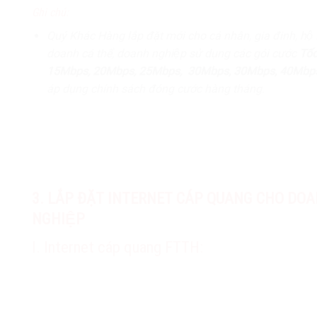
Ghi chú:
Quý Khác Hàng lắp đặt mới cho cá nhân, gia đinh, hộ
doanh cá thể, doanh nghiệp sử dụng các gói cước
Tốc
15Mbps, 20Mbps, 25Mbps, 30Mbps, 30Mbps, 40Mbp
áp dụng chính sách đóng cước hàng tháng.
3. LẮP ĐẶT INTERNET CÁP QUANG CHO DO
NGHIỆP
I. Internet cáp quang FTTH: