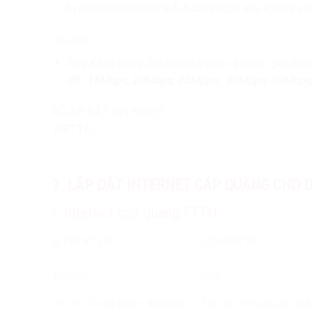
bị miễn phí modem wifi 4 cổng ngay sau khi trừ cướ
Ghi chú:
Quý Khác Hàng lắp đặt mới cho cá nhân, gia đinh
độ
15Mbps, 20Mbps, 25Mbps, 30Mbps, 30Mbps,
3. LẮP ĐẶT INTERNET CÁP QUANG CHO 
I. Internet cáp quang FTTH:
40MBPS
POB
Tốc độ Trong Nước:
40Mbps
Tốc độ Trong Nước:
50