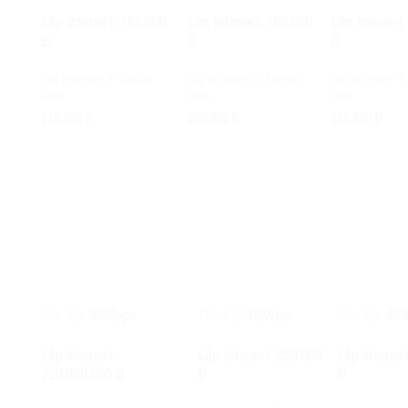
Lắp Internet: 165.000
Lắp Internet: 180.000
Lắp Internet
Đ
Đ
Đ
Lắp Internet + Truyền
Lắp Internet + Truyền
Lắp Internet +
hình :
hình:
hình :
215.000 Đ
230.000 Đ
250.000 Đ
Tốc độ:
30Mbps
Tốc độ:
35Mbps
Tốc độ:
40M
Lắp Internet:
Lắp Internet: 250.000
Lắp Interne
220.000.000 Đ
Đ
Đ