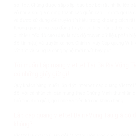
sợi tóc. Chúng được sắp xếp, bao bọc bởi rất nhiều lớp bảo
vỏ nhựa sợi gia cường thành các quận cáp … được gọi là
và được sử dụng để truyền tín hiệu trong khoảng cách rất
Không giống như cáp đồng truyền tín hiệu bằng điện, cáp 
bị nhiễu, tốc độ cao (đây là tốc độ truyền dữ liệu, phân biệ
độ tín hiệu) và truyền xa hơn. Chính vì vậy Cáp quang Wifi
rất tốt và cũng là công nghệ mới nhất bây giờ.
Tôi muốn Lắp mạng viettel Tại Bà Rịa Vũng Tà
có những giấy giờ gì!
Quý khách hàng muốn lắp đặt internet cáp quang Viette
đối với cá nhân chỉ cần mang theo Chứng Minh thư nhân dân
thủ tục đơn giản, gọn nhẹ và tiện lợi cho khách hàng.
Lắp cáp quang viettel Bà rịaVũng Tàu giá có đ
không?
Viettel là đơn vị Quân đội, Viettel luôn lồng ghép công tác