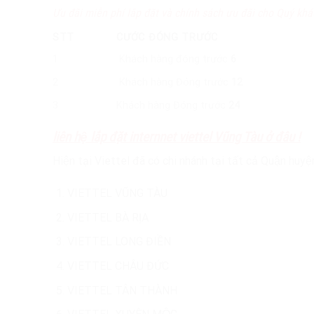
Ưu đãi miễn phí lắp đặt và chính sách ưu đãi cho Quý kha
STT
CƯỚC ĐÓNG TRƯỚC
1
Khách hàng đóng trước
6
2
Khách hàng Đóng trước
12
3
Khách hàng Đóng trước
24
liên hệ lắp đặt internnet viettel Vũng Tàu ở đâu !
Hiện tại Viettel đã có chi nhánh tại tất cả Quận huyê
VIETTEL VŨNG TÀU
VIETTEL BÀ RỊA
VIETTEL LONG ĐIỀN
VIETTEL CHÂU ĐỨC
VIETTEL TÂN THÀNH