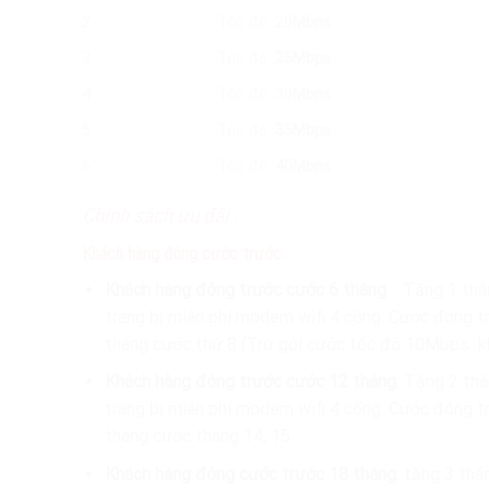
2
Tốc độ :20
Mbps
3
Tốc độ :
25Mbps
4
Tốc độ :30
Mbps
5
Tốc độ :
35Mbps
6
Tốc độ :
40Mbps
Chính sách ưu đãi :
Khách hàng đóng cước trước:
Khách hàng đóng trước cước 6 tháng
: Tặng 1 tha
trang bị miễn phí modem wifi 4 cổng. Cước đóng tr
tháng cước thứ 8 (Trừ gói cước tốc độ 10Mbps k
Khách hàng đóng trước cước 12 tháng
: Tặng 2 th
trang bị miễn phí modem wifi 4 cổng. Cước đóng t
tháng cước tháng 14, 15.
Khách hàng đóng cước trước 18 tháng
: tặng 3 th