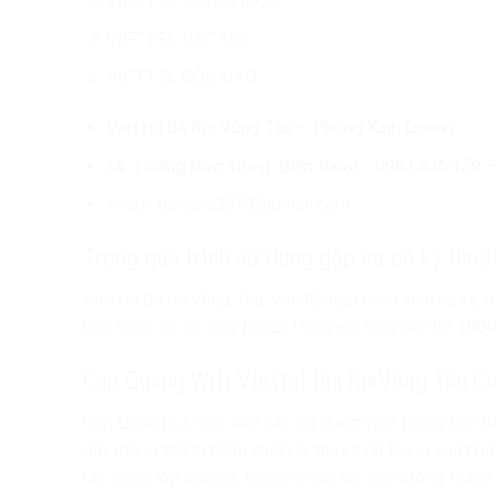
VIETTEL XUYÊN MỘC
VIETTEL ĐẤT ĐỎ
VIETTEL CÔN ĐẢO
Viettel Bà Rịa Vũng Tàu – Phòng Kinh Doanh.
Mr: Hoàng Đức Trung. Điện thoại: 0983.436.159 
email: trunghd3333@gmail.com.
Trong quá trình sử dụng gặp sự cố kỹ thuật
Viettel Bà rịa Vũng Tàu, với đội ngủ nhân viên và ky
báo hỏng sự cố Quý Khách Hàng vui lòng liên hệ
1800
Cáp Quang Wifi Viettel Bịa RịaVũng Tàu Có
Cáp Quang Là một loại cáp sử dụng viễn thông làm bằ
dài, mỏng thành phần chính là thủy tinh trong suốt 
rất nhiều lớp bảo vệ, lớp vỏ nhựa sợi gia cường 