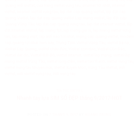
quang wifi viettel
,
cua hang viettel vung tau
,
internet tốt nhất
,
internet
viettel
,
internet viettel vung tau
,
lap dat cap quang viettel
,
lắp đặt cáp
quang Viettel
,
lap dat cap quang viettel Lap mang viettel
,
lắp đặt cáp
Quang Vũng Tàu
,
lap dat cap quang vung tau
,
lap dat internet viettel
,
lắp
đặt internet Viettel
,
lap mang fpt
,
lap mạng gia re
,
lap mang viettel vung
tau
,
lap mang vnpt
,
lap wifi nao tot nhat
,
mạng cáp quang viettel
,
modem
cap quang tot nhat hien nay
,
Trung Tâm Viettel Vũng Tàu
,
viettel ba ria
,
Viettel Cáp Quang
,
viettel châu đức
,
Viettel con dao
,
Viettel Côn Đảo
,
Viettel dat do
,
Viettel Đất Đỏ
,
viettel internet
,
viettel lap mang
,
viettel lắp
mạng Viettel Vũng Tàu
,
viettel long điền
,
viettel tan thanh
,
viettel vung tau
,
viettel vung tau khuyen mai
,
Viettel Xuyen Moc
,
Vũng Tàu Viettel
,
wifi
viettel
,
wifi viettel vung tau
,
Wifi vung tau
TIN TỨC VIETTEL
Nhanh tay lựa SIM SỐ ĐẸP tháng 9/2017-HOT
POSTED ON
7 THÁNG 9, 2017
BY
HOÀNG TRUNG