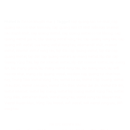
Posted in
Tin tức khuyến mại
|
Tagged
cap quang nao tot nhat
,
cap
quang nao tot nhat hien nay
,
cáp quang nào tốt nhất hiện nay. Internet
nào mạnh nhất
,
cáp quang Viettel
,
cap quang viettel co tot khong
,
cap
quang viettel gia re
,
cáp quang viettel vũng tàu
,
cap quang vung tau
,
cap
quang wifi viettel
,
cua hang viettel vung tau
,
internet tốt nhất
,
internet
viettel
,
internet viettel vung tau
,
lap dat cap quang viettel
,
lắp đặt cáp
quang Viettel
,
lap dat cap quang viettel Lap mang viettel
,
lắp đặt cáp
Quang Vũng Tàu
,
lap dat internet viettel
,
lắp đặt internet Viettel
,
lap mang
fpt
,
lap mạng gia re
,
lap mang viettel vung tau
,
lap mang vnpt
,
lap wifi
nao tot nhat
,
mạng cáp quang viettel
,
modem cap quang tot nhat hien
nay
,
Trung Tâm Viettel Vũng Tàu
,
viettel ba ria
,
Viettel Cáp Quang
,
viettel
châu đức
,
Viettel con dao
,
Viettel Côn Đảo
,
Viettel dat do
,
Viettel Đất Đỏ
,
viettel internet
,
viettel lap mang
,
viettel lắp mạng Viettel Vũng Tàu
,
viettel
long điền
,
viettel tan thanh
,
viettel vung tau
,
viettel vung tau khuyen mai
,
Viettel Xuyen Moc
,
Vũng Tàu Viettel
,
wifi viettel
,
wifi viettel vung tau
,
Wifi
vung tau
TIN TỨC KHUYẾN MẠI