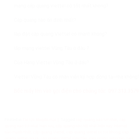
mạng cáp quang viettel có tốt nhất không?
Cáp quang nào ổn định nhất?
lắp đặt cáp quang Viettel có nhanh không?
lắp mạng viettel Vũng Tàu ở đâu ?
Của Hàng Viettel Vũng Tàu ở đâu?
Viettel Vũng Tàu có nhân viên ký hợp đồng tại nhà không
Bốc máy lên vào gọi điện cho chúng tôi: 097.313.3579
Posted in
Tin tức khuyến mại
|
Tagged
cap quang nao tot nhat
,
cap
quang nao tot nhat hien nay
,
cáp quang nào tốt nhất hiện nay. Internet
nào mạnh nhất
,
cáp quang Viettel
,
cap quang viettel co tot khong
,
cap
quang viettel gia re
,
cáp quang viettel vũng tàu
,
cap quang vung tau
,
cap