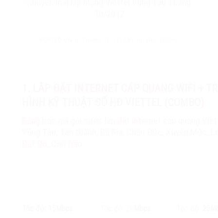
Khuyến mãi lắp mạng Viettel Vũng Tàu Tháng
10/2017
POSTED ON
10 THÁNG 10, 2017
BY
HOÀNG TRUNG
1. LẮP ĐẶT INTERNET CÁP QUANG WIFI + T
HÌNH KỸ THUẬT SỐ HĐ VIETTEL (COMBO)
Bảng báo giá gói cước lắp đặt internet cáp quang Viett
Vũng Tàu, Tân thành, Bà Rịa, Châu Đức, Xuyên Mộc, L
Đất Đỏ, Côn Đảo:
Tốc độ: 15Mbps
Tốc độ: 20
Mbps
Tốc độ:
25M