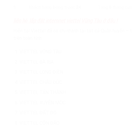
3
Khách hàng Đóng trước
24
Tặng
6
tháng cư
liên hệ lắp đặt internnet viettel Vũng Tàu ở đâu !
Hiện tại Viettel đã có chi nhánh tại tất cả Quận huyện – 
trên toàn tỉnh
VIETTEL VŨNG TÀU
VIETTEL BÀ RỊA
VIETTEL LONG ĐIỀN
VIETTEL CHÂU ĐỨC
VIETTEL TÂN THÀNH
VIETTEL XUYÊN MỘC
VIETTEL ĐẤT ĐỎ
VIETTEL CÔN ĐẢO