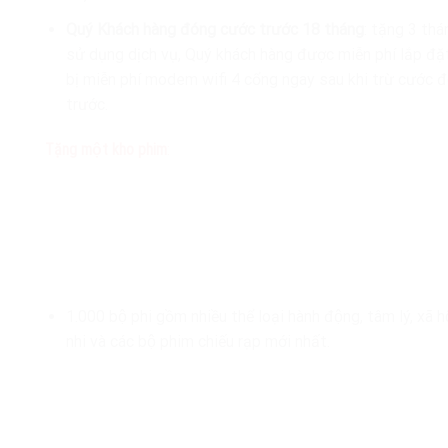
Quý Khách hàng đóng cước trước 18 tháng
: tặng 3 tha
sử dụng dịch vụ, Quý khách hàng được miễn phí lắp đặ
bị miễn phí modem wifi 4 cổng ngay sau khi trừ cước đ
trước.
Tặng một kho phim
:
1.000 bộ phi gồm nhiều thể loại hành động, tâm lý, xã hộ
nhi và các bộ phim chiếu rạp mới nhất.