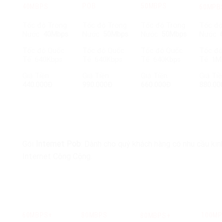
POB
50MBPS
40MBPS
60MPB
Tốc độ Trong
Tốc độ Trong
Tốc độ Trong
Tốc độ
Nước:
40Mbps
Nước:
50Mbps
Nước:
50Mbps
Nước:
Tốc độ Quốc
Tốc độ Quốc
Tốc độ Quốc
Tốc đ
Tế: 640Kbps
Tế: 640Kbps
Tế: 640Kbps
Tế: 1M
Giá Tiền:
Giá Tiền:
Giá Tiền:
Giá Tiề
440.000Đ
990.000Đ
660.000Đ
880.00
Gói
Internet Pob
: Dành cho quý khách hàng có nhu cầu ki
Internet Công Cộng.
80MBPS
60MBPS+
100M
80MBPS+