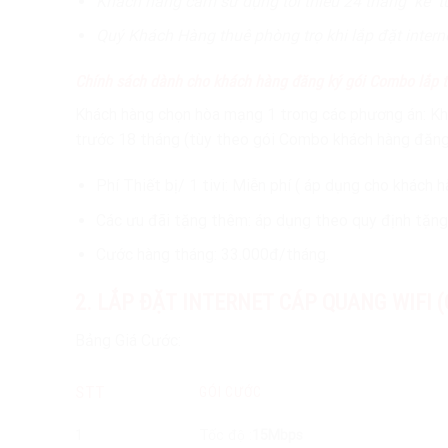
Khách hàng cam sử dụng tối thiểu 24 tháng kể t
Quý Khách Hàng thuê phòng trọ khi lắp đặt intern
Chính sách dành cho khách hàng đăng ký gói Combo lắp thêm
Khách hàng chọn hòa mạng 1 trong các phương án: Kh
trước 18 tháng (tùy theo gói Combo khách hàng đăng
Phí Thiết bị/ 1 tivi: Miễn phí ( áp dụng cho khách 
Các ưu đãi tặng thêm: áp dụng theo quy định tặn
Cước hàng tháng: 33.000đ/tháng.
2. LẮP ĐẶT INTERNET CÁP QUANG WIFI (Quý 
Bảng Giá Cước:
STT
GÓI CƯỚC
1
Tốc độ :
15Mbps